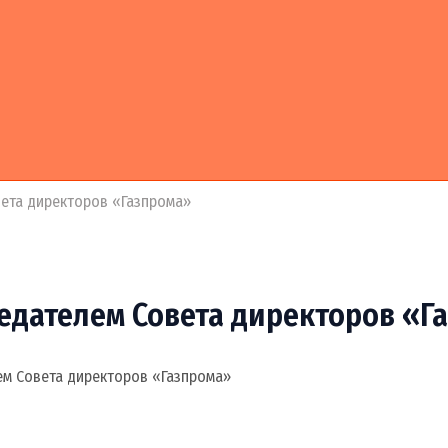
вета директоров «Газпрома»
едателем Совета директоров «Г
ем Совета директоров «Газпрома»