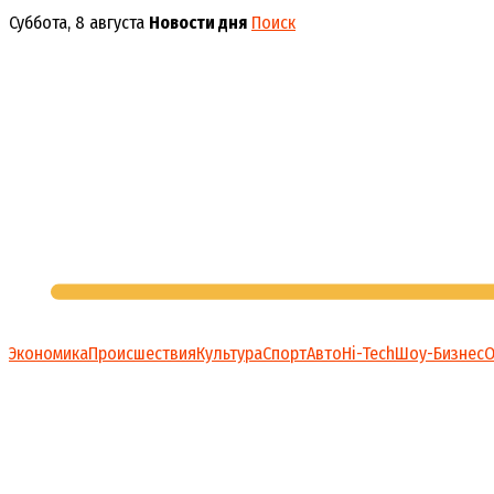
Перейти
Суббота, 8 августа
Новости дня
Поиск
к
содержимому
Экономика
Происшествия
Культура
Спорт
Авто
Hi-Tech
Шоу-Бизнес
О