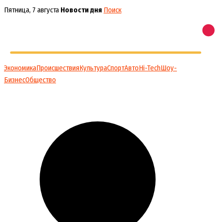
Перейти
Пятница, 7 августа
Новости дня
Поиск
к
содержимому
Экономика
Происшествия
Культура
Спорт
Авто
Hi-Tech
Шоу-
Бизнес
Общество