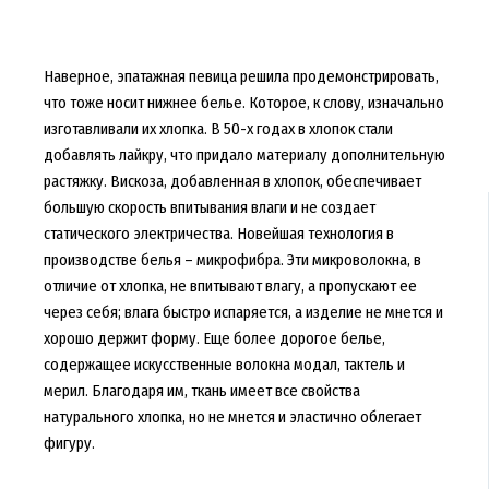
Наверное, эпатажная певица решила продемонстрировать,
что тоже носит нижнее белье. Которое, к слову, изначально
изготавливали их хлопка. В 50-х годах в хлопок стали
добавлять лайкру, что придало материалу дополнительную
растяжку.
Вискоза, добавленная в хлопок, обеспечивает
большую скорость впитывания влаги и не создает
статического электричества. Новейшая технология в
производстве белья – микрофибра. Эти микроволокна, в
отличие от хлопка, не впитывают влагу, а пропускают ее
через себя; влага быстро испаряется, а изделие не мнется и
хорошо держит форму. Еще более дорогое белье,
содержащее искусственные волокна модал, тактель и
мерил. Благодаря им, ткань имеет все свойства
натурального хлопка, но не мнется и эластично облегает
фигуру.