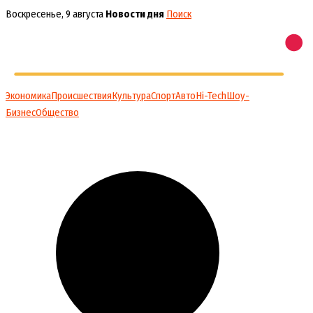
Перейти
Воскресенье, 9 августа
Новости дня
Поиск
к
содержимому
Экономика
Происшествия
Культура
Спорт
Авто
Hi-Tech
Шоу-
Бизнес
Общество