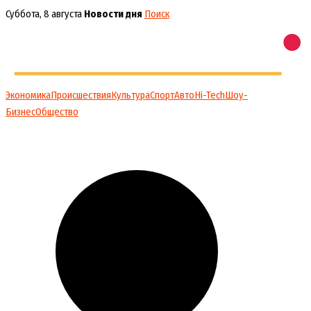
Перейти
Суббота, 8 августа
Новости дня
Поиск
к
содержимому
Экономика
Происшествия
Культура
Спорт
Авто
Hi-Tech
Шоу-
Бизнес
Общество