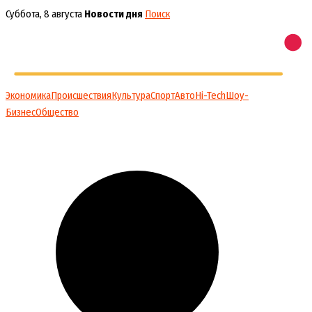
Перейти
Суббота, 8 августа
Новости дня
Поиск
к
содержимому
Экономика
Происшествия
Культура
Спорт
Авто
Hi-Tech
Шоу-
Бизнес
Общество