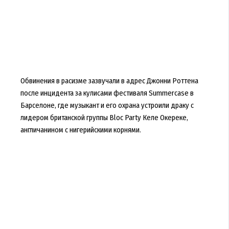
Обвинения в расизме зазвучали в адрес Джонни Роттена
после инцидента за кулисами фестиваля Summercase в
Барселоне, где музыкант и его охрана устроили драку с
лидером британской группы Bloc Party Келе Окереке,
англичанином с нигерийскими корнями.