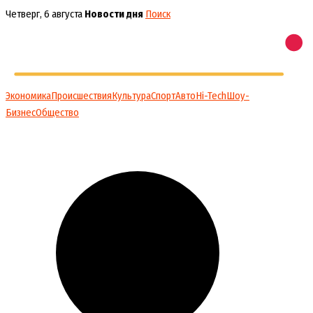
Перейти
Четверг, 6 августа
Новости дня
Поиск
к
содержимому
Экономика
Происшествия
Культура
Спорт
Авто
Hi-Tech
Шоу-
Бизнес
Общество