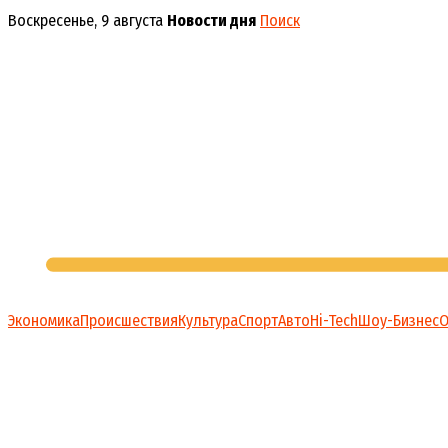
Перейти
Воскресенье, 9 августа
Новости дня
Поиск
к
содержимому
Экономика
Происшествия
Культура
Спорт
Авто
Hi-Tech
Шоу-Бизнес
О