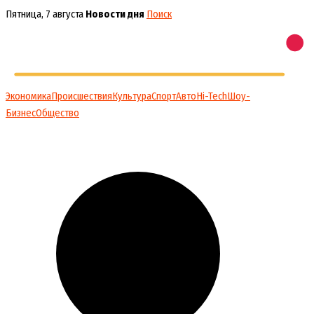
Перейти
Пятница, 7 августа
Новости дня
Поиск
к
содержимому
Экономика
Происшествия
Культура
Спорт
Авто
Hi-Tech
Шоу-
Бизнес
Общество