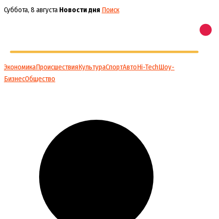
Перейти
Суббота, 8 августа
Новости дня
Поиск
к
содержимому
Экономика
Происшествия
Культура
Спорт
Авто
Hi-Tech
Шоу-
Бизнес
Общество