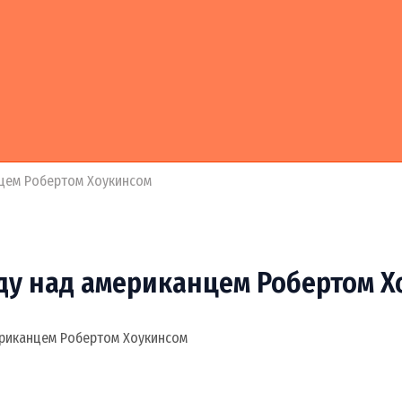
цем Робертом Хоукинсом
ду над американцем Робертом Х
риканцем Робертом Хоукинсом