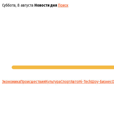
Перейти
Суббота, 8 августа
Новости дня
Поиск
к
содержимому
Экономика
Происшествия
Культура
Спорт
Авто
Hi-Tech
Шоу-Бизнес
О