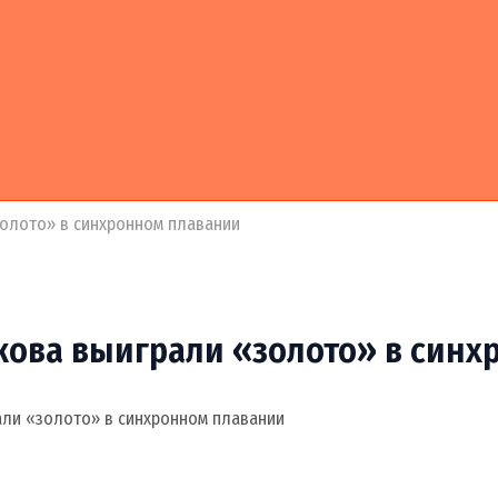
золото» в синхронном плавании
кова выиграли «золото» в синх
али «золото» в синхронном плавании