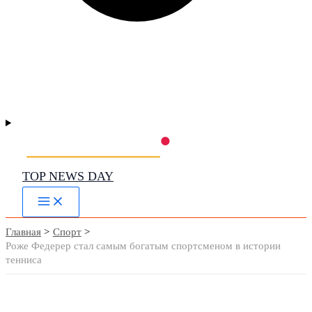
TOP NEWS DAY
Main
Menu
Главная
Спорт
Роже Федерер стал самым богатым спортсменом в истории
тенниса