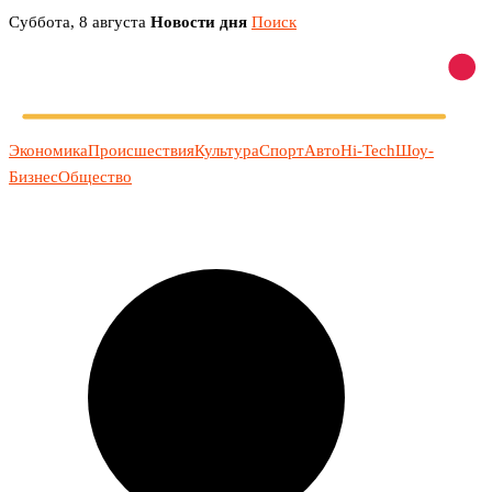
Перейти
Суббота, 8 августа
Новости дня
Поиск
к
содержимому
Экономика
Происшествия
Культура
Спорт
Авто
Hi-Tech
Шоу-
Бизнес
Общество