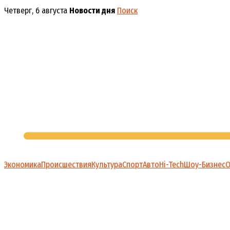
Перейти
Четверг, 6 августа
Новости дня
Поиск
к
содержимому
Экономика
Происшествия
Культура
Спорт
Авто
Hi-Tech
Шоу-Бизнес
О