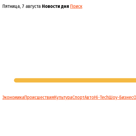
Перейти
Пятница, 7 августа
Новости дня
Поиск
к
содержимому
Экономика
Происшествия
Культура
Спорт
Авто
Hi-Tech
Шоу-Бизнес
О