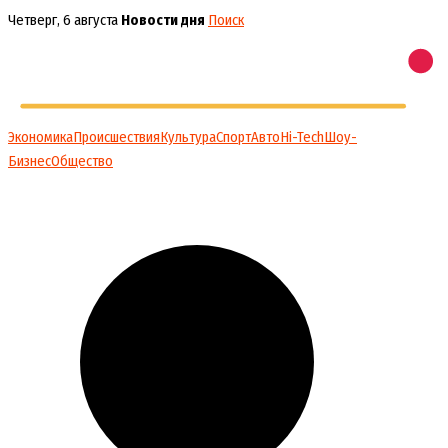
Перейти
Четверг, 6 августа
Новости дня
Поиск
к
содержимому
Экономика
Происшествия
Культура
Спорт
Авто
Hi-Tech
Шоу-
Бизнес
Общество