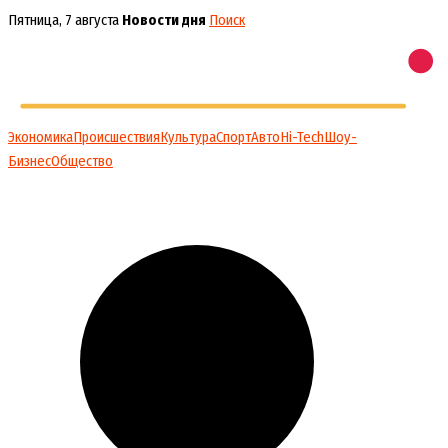
Перейти
Пятница, 7 августа
Новости дня
Поиск
к
содержимому
Экономика
Происшествия
Культура
Спорт
Авто
Hi-Tech
Шоу-
Бизнес
Общество