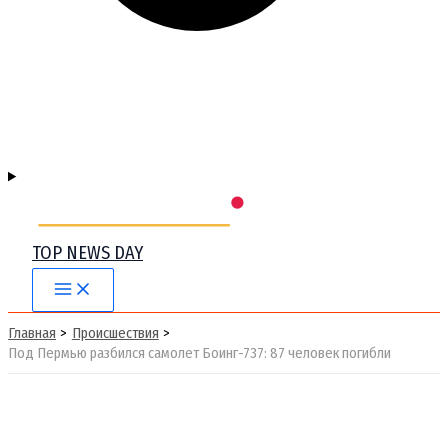
TOP NEWS DAY
Main
Menu
Главная
Происшествия
Под Пермью разбился самолет Боинг-737: 87 человек погибли