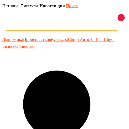
Перейти
Пятница, 7 августа
Новости дня
Поиск
к
содержимому
Экономика
Происшествия
Культура
Спорт
Авто
Hi-Tech
Шоу-
Бизнес
Общество