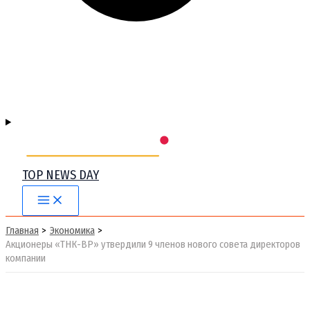
TOP NEWS DAY
Main
Menu
Главная
Экономика
Акционеры «ТНК-ВР» утвердили 9 членов нового совета директоров
компании