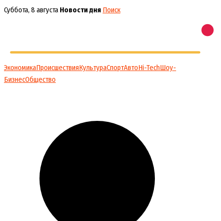
Перейти
Суббота, 8 августа
Новости дня
Поиск
к
содержимому
Экономика
Происшествия
Культура
Спорт
Авто
Hi-Tech
Шоу-
Бизнес
Общество