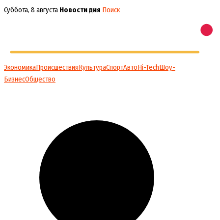
Перейти
Суббота, 8 августа
Новости дня
Поиск
к
содержимому
Экономика
Происшествия
Культура
Спорт
Авто
Hi-Tech
Шоу-
Бизнес
Общество