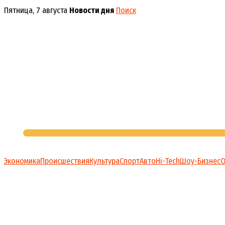
Перейти
Пятница, 7 августа
Новости дня
Поиск
к
содержимому
Экономика
Происшествия
Культура
Спорт
Авто
Hi-Tech
Шоу-Бизнес
О