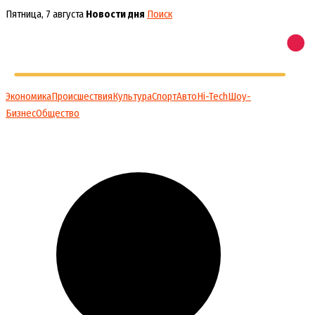
Перейти
Пятница, 7 августа
Новости дня
Поиск
к
содержимому
Экономика
Происшествия
Культура
Спорт
Авто
Hi-Tech
Шоу-
Бизнес
Общество