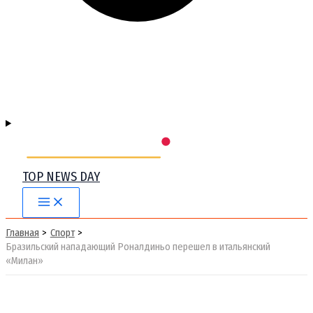
TOP NEWS DAY
Main
Menu
Главная
Спорт
Бразильский нападающий Роналдиньо перешел в итальянский
«Милан»