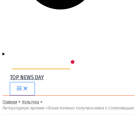
TOP NEWS DAY
Main
Menu
Главная
Культура
Литературную премию «Ясная поляна» получила книга о Солженицыне