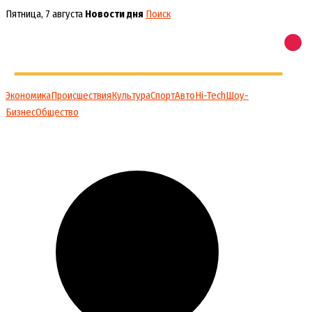
Перейти
Пятница, 7 августа
Новости дня
Поиск
к
содержимому
Экономика
Происшествия
Культура
Спорт
Авто
Hi-Tech
Шоу-
Бизнес
Общество