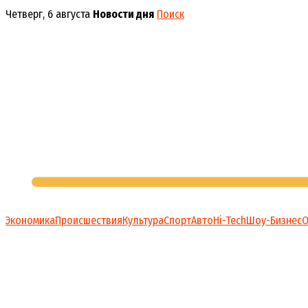
Перейти
Четверг, 6 августа
Новости дня
Поиск
к
содержимому
Экономика
Происшествия
Культура
Спорт
Авто
Hi-Tech
Шоу-Бизнес
О